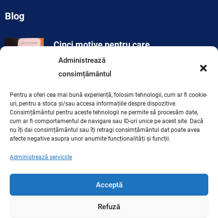
Blog
Cinci motive pentru care…
noiembrie 19, 2024
Administrează
consimțământul
Cinci ponturi utile pentru…
Pentru a oferi cea mai bună experiență, folosim tehnologii, cum ar fi cookie-
uri, pentru a stoca și/sau accesa informațiile despre dispozitive.
noiembrie 19, 2024
Consimțământul pentru aceste tehnologii ne permite să procesăm date,
cum ar fi comportamentul de navigare sau ID-uri unice pe acest site. Dacă
nu îți dai consimțământul sau îți retragi consimțământul dat poate avea
afecte negative asupra unor anumite funcționalități și funcții.
Administrează serviciile
Acceptă
Copyright © 2025. Sistemul Național De Reciclare a
Refuză
Bateriilor