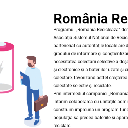
România Re
Programul ,,România Reciclează” deru
Asociația Sistemul Național de Recicl
parteneriat cu autoritățile locale are 
gradului de informare și conștientizare
necesitatea colectării selective a deș
și electronice și a bateriilor uzate și
colectare, favorizând astfel creșterea
colectate selectiv și reciclate.
Prin intermediul campaniei ,,Români
întărim colaborarea cu unitățile admini
construim împreună un program funcț
populația să predea bateriile și apara
reciclare.