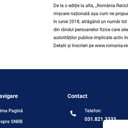
De la o ediție la alta, ,,România Recic
mișcare națională așa cum ne propune
în iunie 2018, atrăgând un număr tot 
din rândul persoanelor fizice care aleg
autorităților publice implicate activ 
Detalii și înscrieri pe
www.romania-rec
avigare
Contact
ima Pagină
Telefon:
031.821.3333
spre SNRB