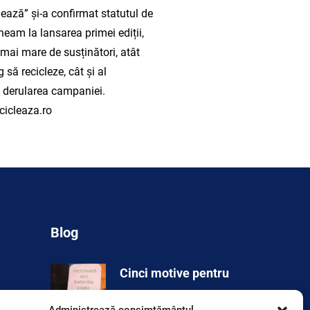
lează” și-a confirmat statutul de
am la lansarea primei ediții,
mai mare de susținători, atât
 să recicleze, cât și al
în derularea campaniei.
icleaza.ro
Blog
Cinci motive pentru
care…