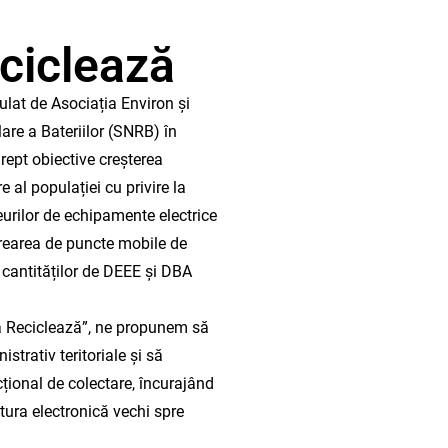
ciclează
lat de Asociația Environ și
are a Bateriilor (SNRB) în
drept obiective creșterea
 al populației cu privire la
eurilor de echipamente electrice
 crearea de puncte mobile de
 cantităților de DEEE și DBA
a Reciclează”, ne propunem să
strativ teritoriale și să
ional de colectare, încurajând
tura electronică vechi spre