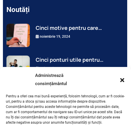
Noutăți
Cinci motive pentru care…
noiembrie 19, 2024
Cinci ponturi utile pentru…
noiembrie 19, 2024
Administrează
consimțământul
Contactează-ne
Pentru a oferi cea mai bună experiență, folosim tehnologii, cum ar fi cookie-
uri, pentru a stoca și/sau accesa informațiile despre dispozitive.
Consimțământul pentru aceste tehnologii ne permite să procesăm date,
București | Str. Sfântul Petru Tei, 53 | 031.821.3333 |
cum ar fi comportamentul de navigare sau ID-uri unice pe acest site. Dacă
nu îți dai consimțământul sau îți retragi consimțământul dat poate avea
office@snrb.org
afecte negative asupra unor anumite funcționalități și funcții.