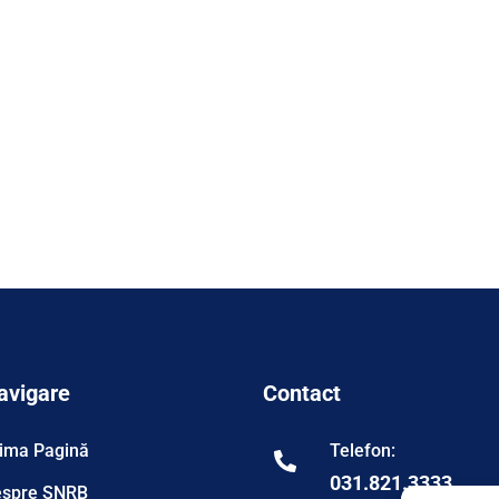
avigare
Contact
ima Pagină
Telefon:
031.821.3333
spre SNRB