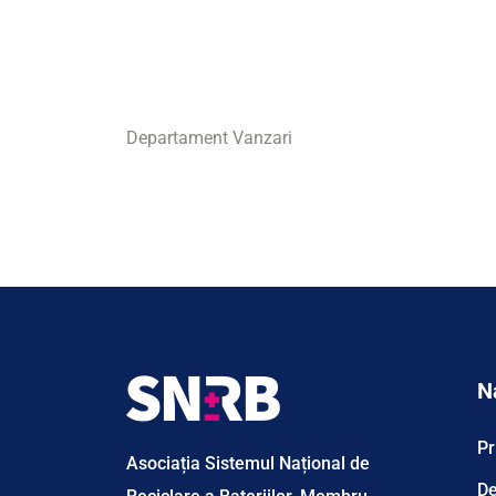
Departament Vanzari
N
Pr
Asociația Sistemul Național de
De