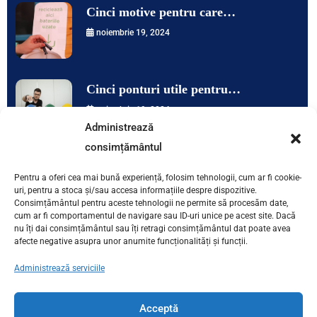
Cinci motive pentru care…
noiembrie 19, 2024
Cinci ponturi utile pentru…
noiembrie 19, 2024
Administrează
consimțământul
Contactează-ne
Pentru a oferi cea mai bună experiență, folosim tehnologii, cum ar fi cookie-
uri, pentru a stoca și/sau accesa informațiile despre dispozitive.
Consimțământul pentru aceste tehnologii ne permite să procesăm date,
București | Str. Sfântul Petru Tei, 53 | 031.821.3333 |
cum ar fi comportamentul de navigare sau ID-uri unice pe acest site. Dacă
nu îți dai consimțământul sau îți retragi consimțământul dat poate avea
office@snrb.org
afecte negative asupra unor anumite funcționalități și funcții.
Administrează serviciile
Acceptă