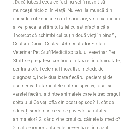
„Dacă iubești ceea ce faci nu vei fi nevoit să
muncești nicio zi în viață. Nu veni la muncă din
considerente sociale sau financiare, vino cu bucurie
și vei pleca la sfârșitul zilei cu satisfacția că ai
încercat să schimbi cel puțin două vieți în bine.” ,
Cristian Daniel Cristea, Administrator Spitalul
Veterinar Pet StuffMedicii spitalului veterinar Pet
Stuff se pregătesc continuu în țară și în străinătate,
pentru a oferi cele mai inovative metode de
diagnostic, individualizate fiecărui pacient și de
asemenea tratamentele optime speciei, rasei și
vârstei fiecăruia dintre animalele care le trec pragul
spitalului.Ce veți afla din acest episod? 1. cât de
educați suntem în ceea ce privește sănătatea
animalelor? 2. când vine omul cu câinele la medic?
3. cât de importantă este prevenția și în cazul