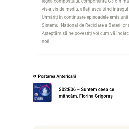
legea compostului, componenta G3 din mana
vis-a vis de mediu, aflați ascultând întregu
Urmăriți în continuare episoadele emisiunii
Sistemul National de Reciclare a Bateriilor 
Așteptăm să ne povestiți voi cum vă încărca
noi!
Postarea Anterioară
S02:E06 – Suntem ceea ce
mâncăm, Florina Grigoraș