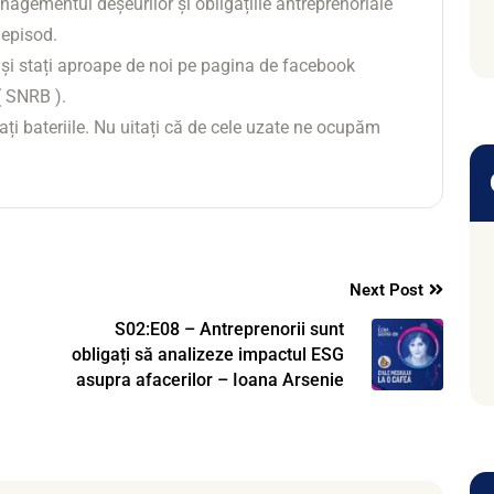
gementul deșeurilor și obligațiile antreprenoriale
l episod.
 și stați aproape de noi pe pagina de facebook
( SNRB ).
ți bateriile. Nu uitați că de cele uzate ne ocupăm
Next Post
S02:E08 – Antreprenorii sunt
obligați să analizeze impactul ESG
asupra afacerilor – Ioana Arsenie