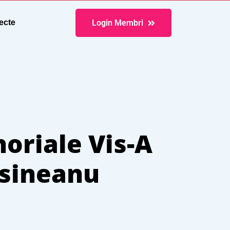
Login Membri
ecte
noriale Vis-A
ăsineanu