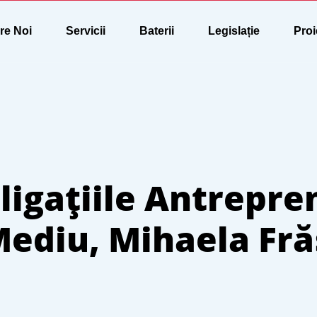
re Noi
Servicii
Baterii
Legislație
Proi
ligațiile Antrepre
Mediu, Mihaela Fr