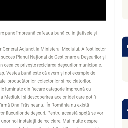
are pune împreună cafeaua bună cu inițiativele și
 General Adjunct la Ministerul Mediului. A fost lector
 succes Planul Național de Gestionare a Deșeurilor și
n ceea ce privește reciclarea deșeurilor municipale,
aș. Vestea bună este că avem și noi exemple de
le, producătorilor, colectorilor și reciclatorilor.
țile luminate din fiecare categorie împreună cu
a Mediului și descoperirea acelor idei care pot fi
 afirmă Dna Frăsineanu. În România nu există
ror fluxurilor de deșeuri. Pentru această speță se vor
 unor noi instalații de reciclare. Mai multe despre