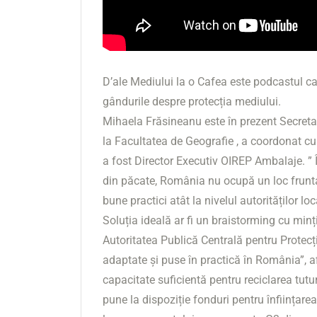
D’ale Mediului la o Cafea este podcastul c
gândurile despre protecția mediului.
Mihaela Frăsineanu este în prezent Secretar
la Facultatea de Geografie , a coordonat cu
a fost Director Executiv OIREP Ambalaje. ” Î
din păcate, România nu ocupă un loc frunt
bune practici atât la nivelul autorităților loca
Soluția ideală ar fi un braistorming cu min
Autoritatea Publică Centrală pentru Protecți
adaptate și puse în practică în România”,
capacitate suficientă pentru reciclarea tutu
pune la dispoziție fonduri pentru înființarea